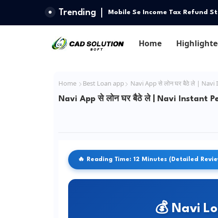
Trending
Mobile Se Income Tax Refund St
Home
Highlighte
Home
Best Loan app
Navi App से लोन घर बैठे ले | Na
Navi App से लोन घर बैठे ले | Navi Instan
🔥 Reading Time: 12 Minutes (Detailed Revi
💰 Navi L