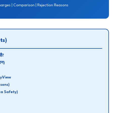
harges | Comparison | Rejection Reasons
ts)
है?
ान)
eyView
asons)
ata Safety)