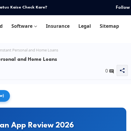
Follow
atus Kaise Check Kare?
d
Software
Insurance
Legal
Sitemap
vi Instant Personal and Home Loans
t Personal and Home Loans
0
ew)
oan App Review 2026