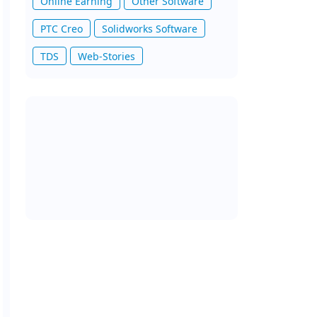
Online Earning
Other Software
PTC Creo
Solidworks Software
TDS
Web-Stories