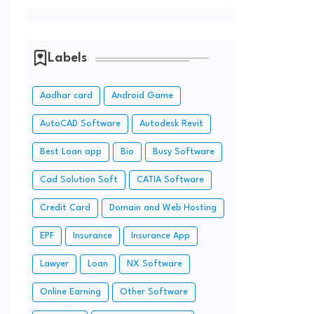
Labels
।
Aadhar card
Android Game
AutoCAD Software
Autodesk Revit
Best Loan app
Bio
Busy Software
Cad Solution Soft
CATIA Software
Credit Card
Domain and Web Hosting
EPF
Insurance
Insurance App
Lawyer
Loan
NX Software
Online Earning
Other Software