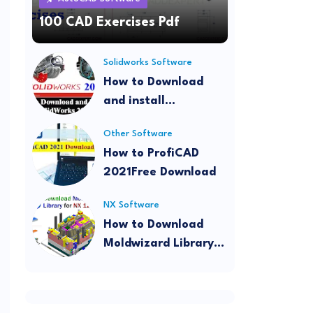
100 CAD Exercises Pdf
Solidworks Software
How to Download
and install
SolidWorks 2022
Other Software
How to ProfiCAD
2021Free Download
NX Software
How to Download
Moldwizard Library
for NX 12