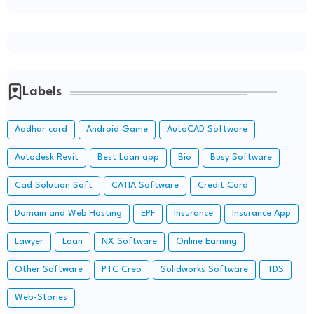
Labels
Aadhar card
Android Game
AutoCAD Software
Autodesk Revit
Best Loan app
Bio
Busy Software
Cad Solution Soft
CATIA Software
Credit Card
Domain and Web Hosting
EPF
Insurance
Insurance App
Lawyer
Loan
NX Software
Online Earning
Other Software
PTC Creo
Solidworks Software
TDS
Web-Stories